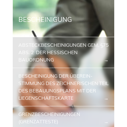
BESCHEINIGUNG
ABSTECKBE­SCHEINIGUNGEN GEM. §75
ABS. 2 ­ DER HESSISCHEN
BAUORDNUNG
BESCHEINIGUNG DER ÜBEREIN­
STIMMUNG DES ZEICHNERISCHEN TEIL
DES BEBAU­UNGSPLANS MIT DER
LIEGEN­SCHAFTSKARTE
GRENZBE­SCHEINIGUNGEN
(GRENZATTESTE)