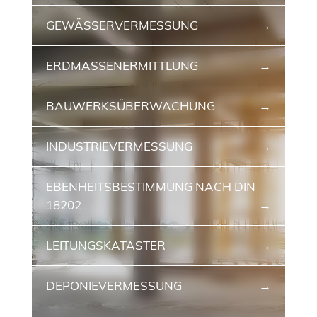
GEWÄSSERVERMESSUNG
ERDMASSENERMITTLUNG
BAUWERKSÜBERWACHUNG
INDUSTRIE­VERMESSUNG
EBENHEITSBE­STIMMUNG NACH DIN
18202
LEITUNGS­KATASTER
DEPONIE­VERMESSUNG