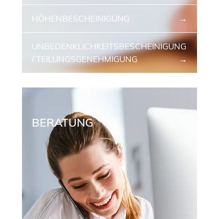
HÖHEN­BESCHEINIGUNG
UNBEDENKLICH­KEITSBESCHEIN­IGUNG
/ TEILUNGS­GENEHMIGUNG
BERATUNG