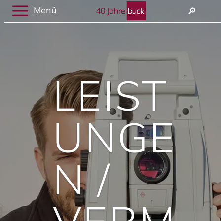
Menü
🔎︎
LEIST
UNGE
N /
VERM