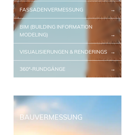
FASSADENVERMESSUNG
BIM (BUILDING INFORMATION
MODELING)
VISUALISIERUNGEN & RENDERINGS
360°-RUNDGÄNGE
BAUVERMESSUNG