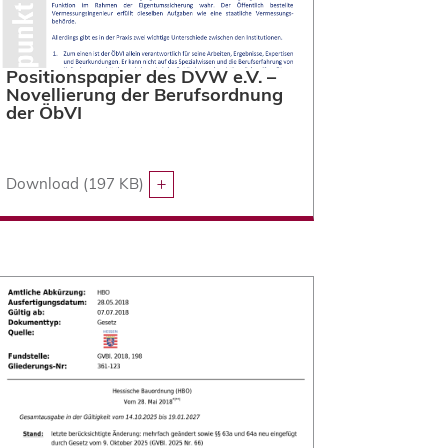
Positionspapier des DVW e.V. –
Novellierung der Berufsordnung
der ÖbVI
Download (197 KB)