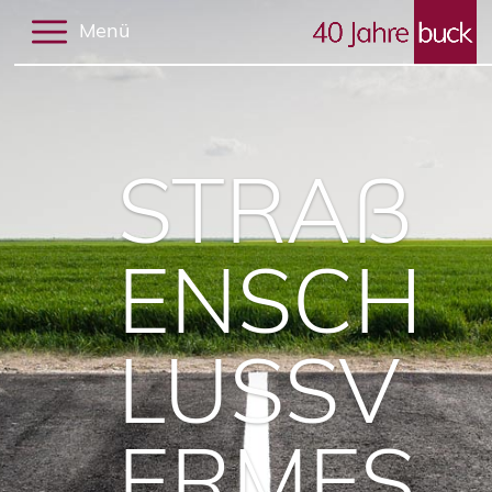
Menü
STRAß
ENSCH
LUSSV
ERMES