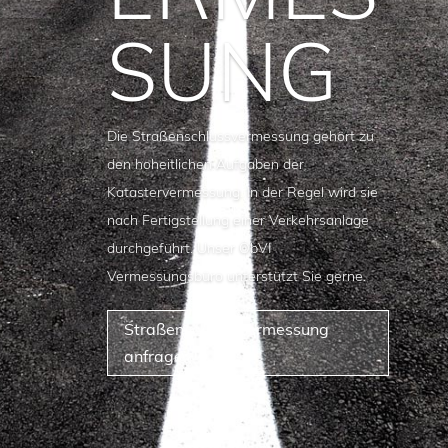
SUNG
Die Straßenschlussvermessung gehört zu
den hoheitlichen Aufgaben der
Katastervermessung. In der Regel wird sie
nach Fertigstellung einer Verkehrsanlage
durchgeführt. Unser ÖbVI
Vermessungsbüro unterstützt Sie gerne.
Straßenschlussvermessung
anfragen