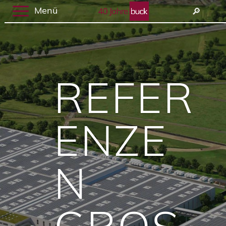
Menü
🔎︎
REFER
ENZE
N
GROSS