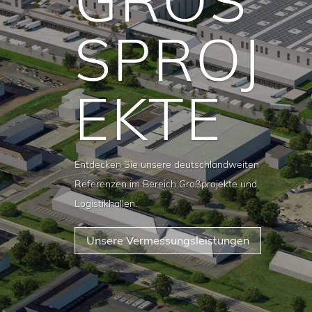
PROJE
KTE
Entdecken Sie unsere deutschlandweiten
Referenzen im Bereich Großprojekte und
Logistikhallen.
Unsere Vermessungsleistungen