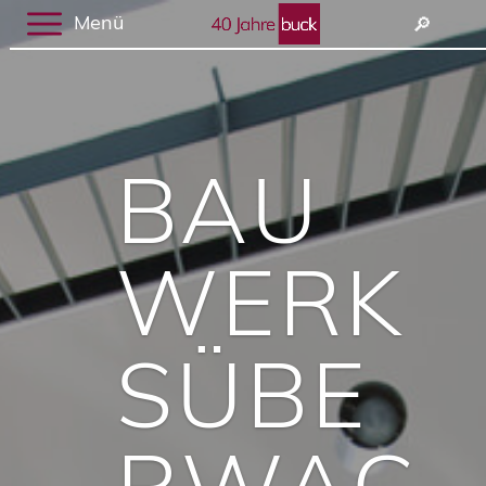
Menü
🔎︎
BAU
WERK
SÜBE
RWAC