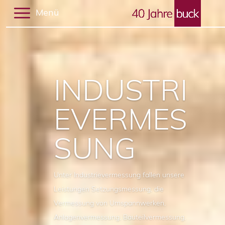
Menü
INDUSTRI
EVERMES
SUNG
Unter Industrievermessung fallen unsere
Leistungen Setzungsmessung, die
Vermessung von Umspannwerken,
Anlagenvermessung, Bauteilvermessung,