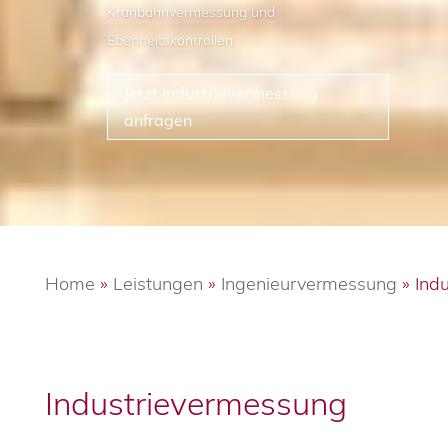
Kranbahnvermessung und
Ebenheitskontrollen.
Jetzt Industrievermessung
anfragen
Home
»
Leistungen
»
Ingenieurvermessung
»
Ind
Industrievermessung