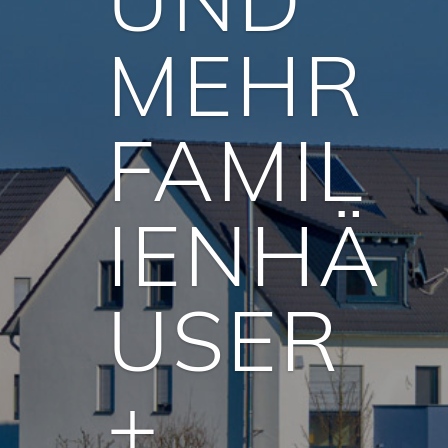
MEHR
FAMIL
IENHÄ
USER
+