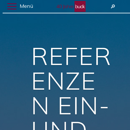
Menü
🔎︎
REFER
ENZE
N EIN-
UND