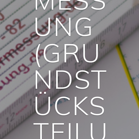
UNG
(GRU
NDST
ÜCKS
TEILU