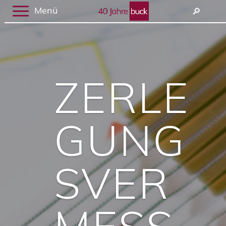
Menü
🔎︎
ZERLE
GUNG
SVER
MESS