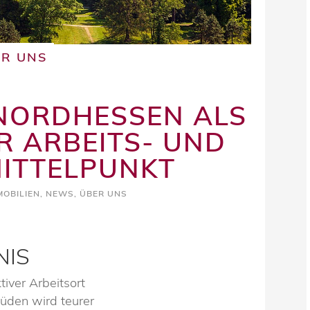
ER UNS
NORDHESSEN ALS
R ARBEITS- UND
ITTELPUNKT
MOBILIEN
,
NEWS
,
ÜBER UNS
NIS
iver Arbeitsort
üden wird teurer