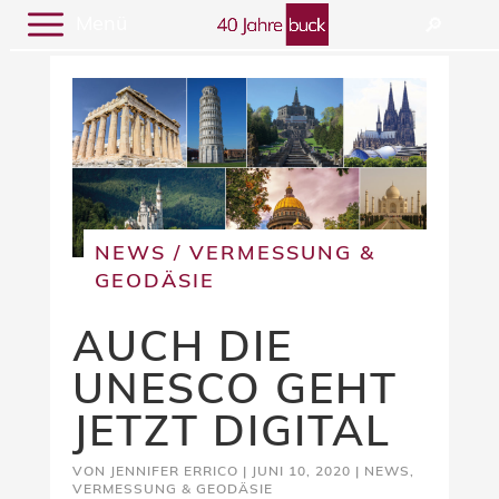
Menü
🔎︎
NEWS
/
VERMESSUNG &
GEODÄSIE
AUCH DIE
UNESCO GEHT
JETZT DIGITAL
VON
JENNIFER ERRICO
|
JUNI 10, 2020
|
NEWS
,
VERMESSUNG & GEODÄSIE