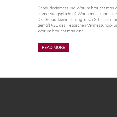
Gebäudeeinmessung Warum braucht man ei
einmessungspflichtig? Wann muss man ei
Die Gebäudeeinmessung, auch Schlusseinmes
gemäß §21 des Hessischen Vermessungs- und 
Warum braucht man eine...
READ MORE