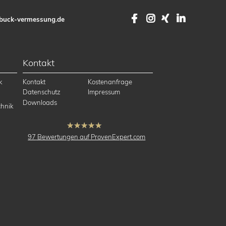
Facebook
Instagram
XING
LinkedI
buck-vermessung.de
Kontakt
k
Kontakt
Kostenanfrage
Datenschutz
Impressum
Downloads
hnik
hat
4.91
97
Bewertungen auf ProvenExpert.com
von
5
Sternen
buck Vermessung
Vermessung,
Ingenieurvermessung,