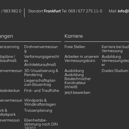
 / 983 982 0
Standort
Frankfurt
Tel. 069 / 677 275 11-0
Mail:
info@
tungen
Karriere
erscanning
Drohnenvermessun
Freie Stellen
Karriere bei buc
g
Vermessung
dspläne /
Verformungsgerecht
Arbeiten in unserem
Ausbildung
dsaufmaß
es
Vermessungsbüro
Vermessungstec
Architekturaufmaß
er
envermessun
3D-Visualisierung &
Ausbildung
Duales Studium
Rendering
Ausbildung
Bautechnischer
Liegenschaftsplan
Konstrukteur
zum Bauantrag
(m/w/d)
eabsteckun
First- und Traufhöhe
Jetzt bewerben
ervermessun
Windparks &
Windkraftanlagen
rk &
Trassenplanung
ltaikpark
evermessun
Ebenheitsbe­
stimmung nach DIN
18202