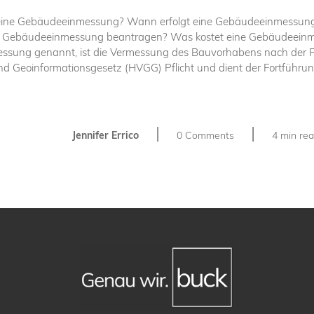
ne Gebäudeeinmessung? Wann erfolgt eine Gebäudeeinmessung
ne Gebäudeeinmessung beantragen? Was kostet eine Gebäudeei
sung genannt, ist die Vermessung des Bauvorhabens nach der Fe
Geoinformationsgesetz (HVGG) Pflicht und dient der Fortführung
|
|
Jennifer Errico
0 Comments
4 min re