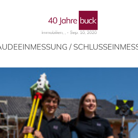
 Blog
Immobilien
,
,
-
Sep. 10, 2020
UDEEINMESSUNG / SCHLUSSEINME