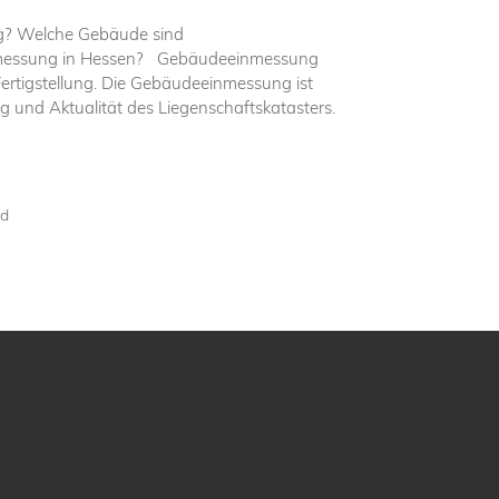
? Welche Gebäude sind
nmessung in Hessen? Gebäudeeinmessung
rtigstellung. Die Gebäudeeinmessung ist
 und Aktualität des Liegenschaftskatasters.
ad