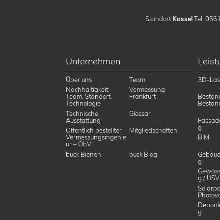
Standort
Kassel
Tel. 0561
Unternehmen
Leis
Über uns
Team
3D-Las
Nachhaltigkeit:
Vermessung
Team, Standort,
Frankfurt
Bestan
Technologie
Bestan
Technische
Glossar
Ausstattung
Fassad
g
Öffentlich bestellter
Mitgliedschaften
Vermessungsingenie
BIM
ur – ÖbVI
buck Bienen
buck Blog
Gebäud
g
Gewäss
g / USV
Solarpa
Photovo
Deponi
g