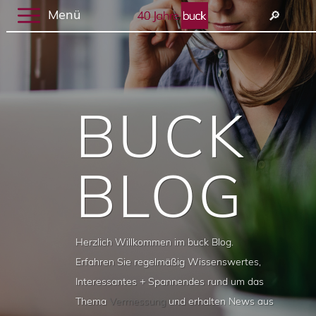
Menü
🔎︎
BUCK
BLOG
Herzlich Willkommen im buck Blog.
Erfahren Sie regelmäßig Wissenswertes,
Interessantes + Spannendes rund um das
Thema
Vermessung
und erhalten News aus