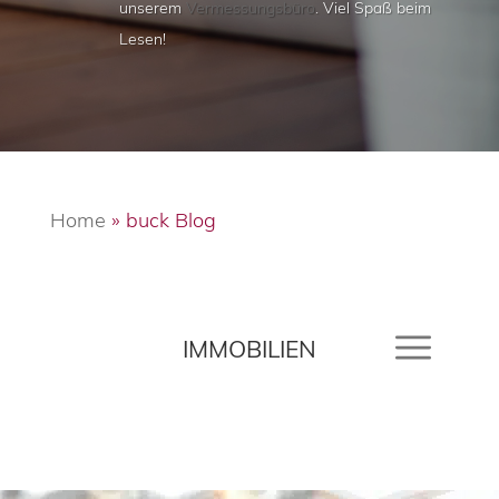
unserem
Vermessungsbüro
. Viel Spaß beim
Lesen!
Home
»
buck Blog
IMMOBILIEN
MEHR MIT MARK
NEWS