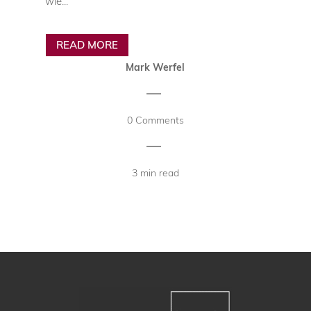
wie...
READ MORE
Mark Werfel
|
0 Comments
|
3 min read