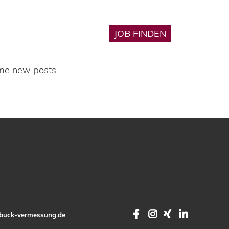
Karriere
JOB FINDEN
🔎︎
ome new posts.
Facebook
Instagram
XING
LinkedI
buck-vermessung.de