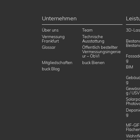
Unternehmen
Leis
Über uns
Team
3D-Las
Vermessung
Technische
Frankfurt
Ausstattung
Bestan
Bestan
Glossar
Öffentlich bestellter
Vermessungsingenie
ur – ÖbVI
Fassad
g
Mitgliedschaften
buck Bienen
BIM
buck Blog
Gebäud
g
Gewäss
g / USV
Solarpa
Photovo
Deponi
g
MF-GIF
Flächen
Wohnfl