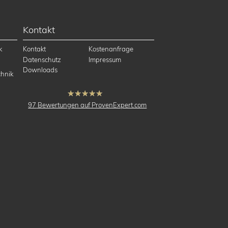
Kontakt
k
Kontakt
Kostenanfrage
Datenschutz
Impressum
Downloads
hnik
hat
4.91
97
Bewertungen auf ProvenExpert.com
von
5
Sternen
buck Vermessung
Vermessung,
Ingenieurvermessung,
Katastervermessung,
3D-Laserscanning