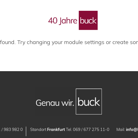
 Blog
 found. Try changing your module settings or create s
 / 983 982 0
Standort
Frankfurt
Tel. 069 / 677 275 11-0
Mail:
info@