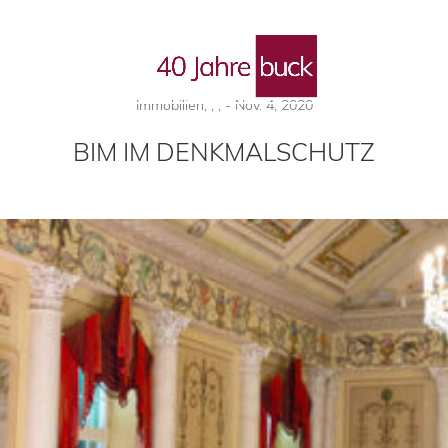
 Blog
Immobilien
,
,
,
-
Nov. 4, 2020
BIM IM DENKMALSCHUTZ