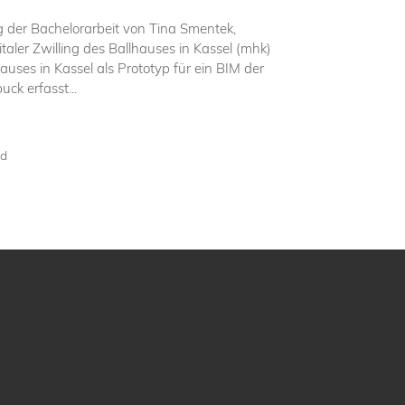
g der Bachelorarbeit von Tina Smentek,
aler Zwilling des Ballhauses in Kassel (mhk)
hauses in Kassel als Prototyp für ein BIM der
k erfasst...
ad