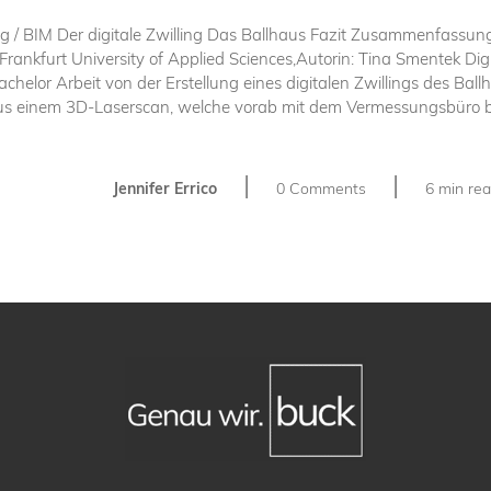
g / BIM Der digitale Zwilling Das Ballhaus Fazit Zusammenfassun
ankfurt University of Applied Sciences,Autorin: Tina Smentek Digit
Bachelor Arbeit von der Erstellung eines digitalen Zwillings des Ball
us einem 3D-Laserscan, welche vorab mit dem Vermessungsbüro buc
|
|
Jennifer Errico
0 Comments
6 min re