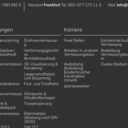
 / 983 982 0
Standort
Frankfurt
Tel. 069 / 677 275 11-0
Mail:
info@
tungen
Karriere
erscanning
Drohnenvermessun
Freie Stellen
Karriere bei buc
g
Vermessung
dspläne /
Verformungsgerecht
Arbeiten in unserem
Ausbildung
dsaufmaß
es
Vermessungsbüro
Vermessungstec
Architekturaufmaß
er
envermessun
3D-Visualisierung &
Ausbildung
Duales Studium
Rendering
Ausbildung
Bautechnischer
Liegenschaftsplan
Konstrukteur
zum Bauantrag
(m/w/d)
eabsteckun
First- und Traufhöhe
Jetzt bewerben
ervermessun
Windparks &
Windkraftanlagen
rk &
Trassenplanung
ltaikpark
evermessun
Ebenheitsbe­
stimmung nach DIN
18202
 2023
DIN 277