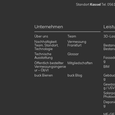
Standort
Kassel
Tel. 0561
Unternehmen
Leis
Über uns
Team
3D-Las
Nachhaltigkeit:
Vermessung
Team, Standort,
Frankfurt
Bestan
Technologie
Bestan
Technische
Glossar
Ausstattung
Fassad
g
Öffentlich bestellter
Mitgliedschaften
Vermessungsingenie
BIM
ur – ÖbVI
buck Bienen
buck Blog
Gebäud
g
Gewäss
g / USV
Solarpa
Photovo
Deponi
g
MF-GIF