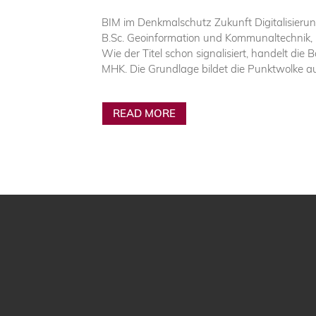
BIM im Denkmalschutz Zukunft Digitalisierun
B.Sc. Geoinformation und Kommunaltechnik, Fr
Wie der Titel schon signalisiert, handelt die 
MHK. Die Grundlage bildet die Punktwolke a
READ MORE