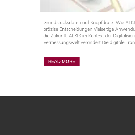
Grundstücksdaten auf Knopfdruck: Wie ALKIS
präzise Entscheidungen Vielseitige Anwendu
die Zukunft: ALKIS im Kontext der Digitalis
Vermessungswelt verändert Die digitale Tran
READ MORE