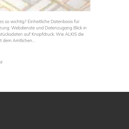
so wichtig? Einheitliche Datenbasis für
etzung: Webdienste und Datenzugang Blick in
dstücksdaten auf Knopfdruck: Wie ALKIS die
t dem Amtlichen...
ad