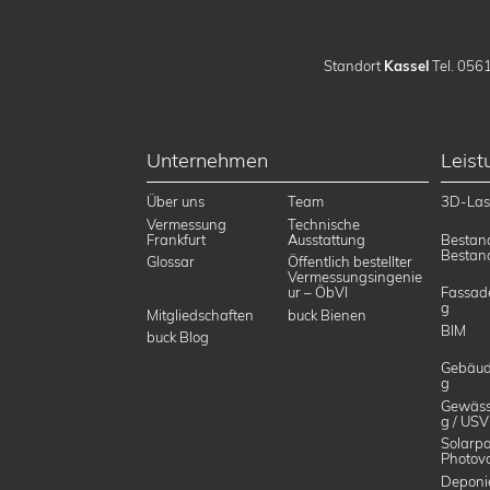
Standort
Kassel
Tel. 0561
Unternehmen
Leis
Über uns
Team
3D-Las
Vermessung
Technische
Frankfurt
Ausstattung
Bestan
Bestan
Glossar
Öffentlich bestellter
Vermessungsingenie
ur – ÖbVI
Fassad
g
Mitgliedschaften
buck Bienen
BIM
buck Blog
Gebäud
g
Gewäss
g / USV
Solarpa
Photovo
Deponi