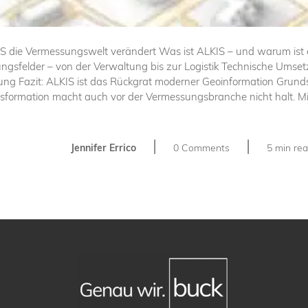
 die Vermessungswelt verändert Was ist ALKIS – und warum ist es 
ngsfelder – von der Verwaltung bis zur Logistik Technische Ums
ierung Fazit: ALKIS ist das Rückgrat moderner Geoinformation Grun
sformation macht auch vor der Vermessungsbranche nicht halt. Mi
|
|
Jennifer Errico
0 Comments
5 min re