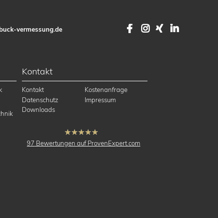
Facebook
Instagram
XING
LinkedI
buck-vermessung.de
Kontakt
k
Kontakt
Kostenanfrage
Datenschutz
Impressum
Downloads
hnik
hat
4.91
97
Bewertungen auf ProvenExpert.com
von
5
Sternen
buck Vermessung
Vermessung,
Ingenieurvermessung,