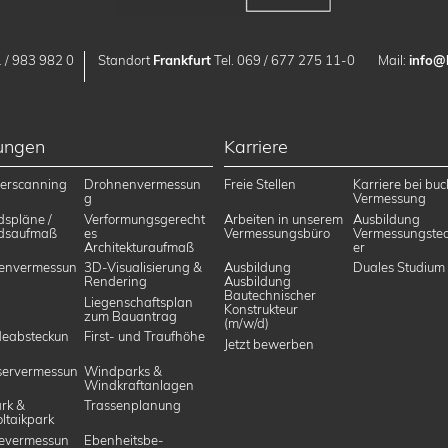
 / 983 982 0
Standort
Frankfurt
Tel. 069 / 677 275 11-0
Mail:
info@
tungen
Karriere
erscanning
Drohnenvermessun
Freie Stellen
Karriere bei buc
g
Vermessung
dspläne /
Verformungsgerecht
Arbeiten in unserem
Ausbildung
dsaufmaß
es
Vermessungsbüro
Vermessungstec
Architekturaufmaß
er
envermessun
3D-Visualisierung &
Ausbildung
Duales Studium
Rendering
Ausbildung
Bautechnischer
Liegenschaftsplan
Konstrukteur
zum Bauantrag
(m/w/d)
eabsteckun
First- und Traufhöhe
Jetzt bewerben
ervermessun
Windparks &
Windkraftanlagen
rk &
Trassenplanung
ltaikpark
evermessun
Ebenheitsbe­