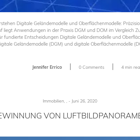
rstehen Digitale Geländemodelle und Oberflächenmodelle: Präzisio
f liegt Anwendungen in der Praxis DGM und DOM im Vergleich Zuk
ür fundierte Entscheidungen Digitale Geländemodelle und Oberflä
gitale Geländemodelle (DGM) und digitale Oberflächenmodelle (DO
|
|
Jennifer Errico
0 Comments
4 min re
Immobilien
,
,
-
Juni 26, 2020
EWINNUNG VON LUFTBILDPANORAM