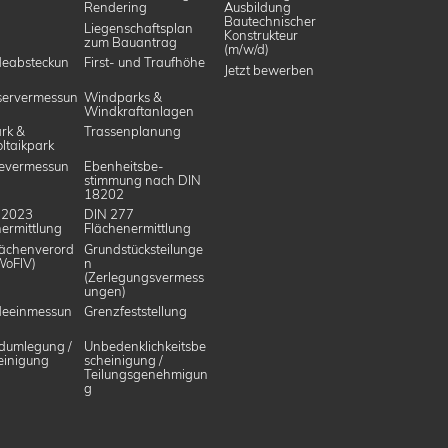
Rendering
Ausbildung
Bautechnischer
Liegenschaftsplan
Konstrukteur
zum Bauantrag
(m/w/d)
eabsteckun
First- und Traufhöhe
Jetzt bewerben
ervermessun
Windparks &
Windkraftanlagen
rk &
Trassenplanung
ltaikpark
evermessun
Ebenheitsbe­
stimmung nach DIN
18202
 2023
DIN 277
ermittlung
Flächenermittlung
ächenverord
Grundstücksteilunge
WoFlV)
n
(Zerlegungsvermess
ungen)
eeinmessun
Grenzfeststellung
dumlegung /
Unbedenklichkeitsbe
einigung
scheinigung /
Teilungsgenehmigun
g