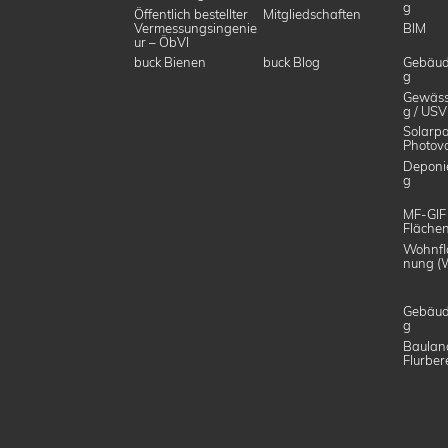
g
Öffentlich bestellter
Mitgliedschaften
Vermessungsingenie
BIM
ur – ÖbVI
buck Bienen
buck Blog
Gebäud
g
Gewäss
g / USV
Solarpa
Photovo
Deponi
g
MF-GIF
Flächen
Wohnfl
nung (
Gebäud
g
Baulan
Flurber