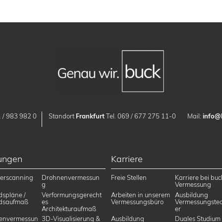
 / 983 982 0
Standort
Frankfurt
Tel. 069 / 677 275 11-0
Mail:
info@
tungen
Karriere
erscanning
Drohnenvermessun
Freie Stellen
Karriere bei buc
g
Vermessung
dspläne /
Verformungsgerecht
Arbeiten in unserem
Ausbildung
dsaufmaß
es
Vermessungsbüro
Vermessungstec
Architekturaufmaß
er
envermessun
3D-Visualisierung &
Ausbildung
Duales Studium