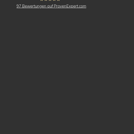
hat
4.91
97
Bewertungen auf ProvenExpert.com
von
5
Sternen
buck Vermessung
Vermessung,
Ingenieurvermessung,
Katastervermessung,
3D-Laserscanning