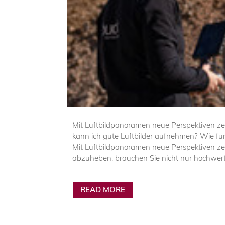
Mit Luftbildpanoramen neue Perspektiven ze
kann ich gute Luftbilder aufnehmen? Wie f
Mit Luftbildpanoramen neue Perspektiven ze
abzuheben, brauchen Sie nicht nur hochwert
READ MORE