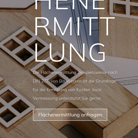
RMITT
LUNG
Die Flächenermittlung, beispielsweise nach
DIN 277, von Bauwerken ist die Grundlage
für die Ermittlung von Kosten. buck
Vermessung unterstützt Sie gerne.
Flächenermittlung anfragen