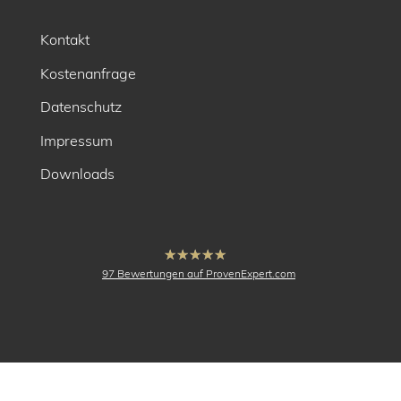
Kontakt
Kostenanfrage
Datenschutz
Impressum
Downloads
hat
4.91
97
Bewertungen auf ProvenExpert.com
von
5
Sternen
buck Vermessung
Vermessung,