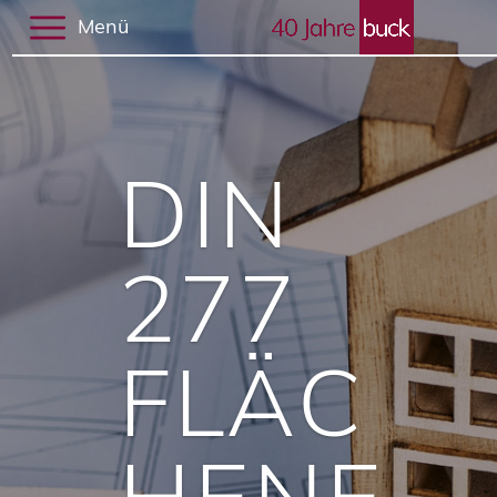
Menü
DIN
277
FLÄC
HENE