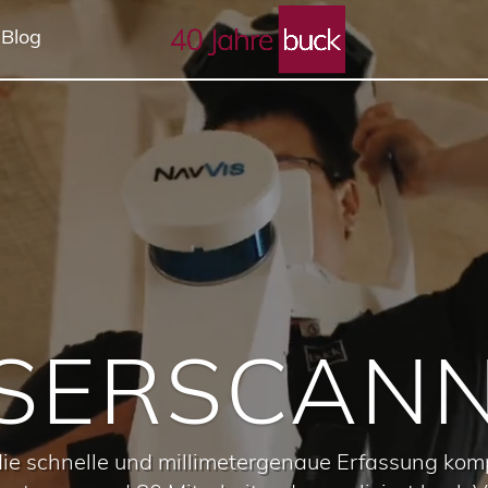
Video-
 Blog
Player
SERSCAN
ie schnelle und millimetergenaue Erfassung ko