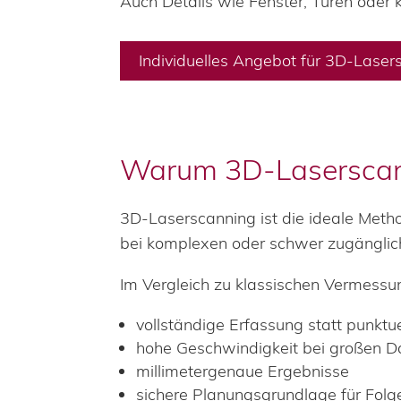
Auch Details wie Fenster, Türen oder
Individuelles Angebot für 3D-Laser
Warum 3D-Laserscan
3D-Laserscanning ist die ideale Met
bei komplexen oder schwer zugänglich
Im Vergleich zu klassischen Vermessu
vollständige Erfassung statt punktu
hohe Geschwindigkeit bei großen 
millimetergenaue Ergebnisse
sichere Planungsgrundlage für Fol