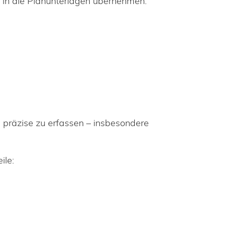
d in die Planunterlagen übernehmen.
präzise zu erfassen – insbesondere
ile: