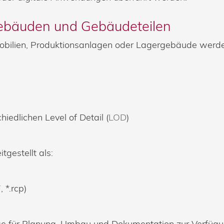
bäuden und Gebäudeteilen
lien, Produktionsanlagen oder Lagergebäude werden 
hiedlichen Level of Detail (
LOD
)
gestellt als:
 *.rcp)
age für Planung, Umbau und Dokumentation zur Verfügu