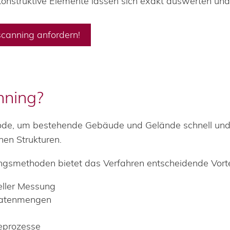
 konstruktive Elemente lassen sich exakt auswerten un
scanning anfordern!
ning?
hode, um bestehende Gebäude und Gelände schnell und 
en Strukturen.
ngsmethoden bietet das Verfahren entscheidende Vorte
eller Messung
Datenmengen
geprozesse