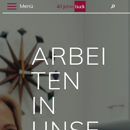
Video-
Menü
🔎︎
Player
ARBEI
TEN
IN
UNSE