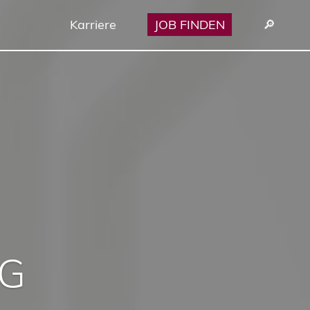
Karriere
JOB FINDEN
🔎︎
G