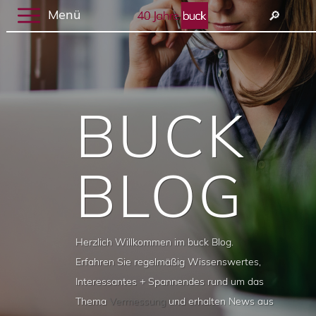
Menü
🔎︎
BUCK
BLOG
Herzlich Willkommen im buck Blog.
Erfahren Sie regelmäßig Wissenswertes,
Interessantes + Spannendes rund um das
Thema
Vermessung
und erhalten News aus