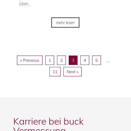
über...
mehr lesen
« Previous
1
2
3
4
5
…
11
Next »
Karriere bei buck
Vermessung