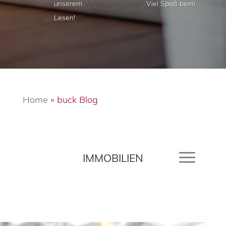
unserem
Vermessungsbüro
. Viel Spaß beim
Lesen!
Home
»
buck Blog
IMMOBILIEN
MEHR MIT MARK
NEWS