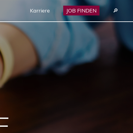
Karriere
JOB FINDEN
🔎︎
E