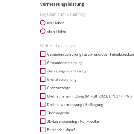
Vermessungsleistung
Lageplan zum Bauantrag
mit Höhen
ohne Höhen
Weitere Leistungen
Gebäudeabsteckung (Grob- und/oder Feinabsteckun
Gebäudeeinmessung
Zerlegungsvermessung
Grenzfeststellung
Grenzanzeige
Mietflächenermittlung (MF-GIF 2023, DIN 277 + WoF
Drohnenvermessung / Befliegung
Thermografie
3D-Laserscanning / Punktwolke
Bestandsaufmaß