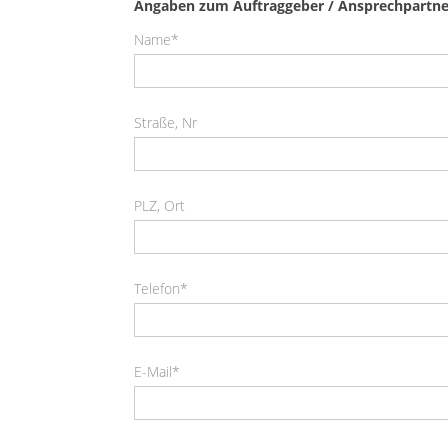
Angaben zum Auftraggeber / Ansprechpartne
Name*
Straße, Nr
PLZ, Ort
Telefon*
E-Mail*